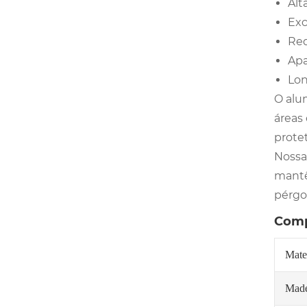
Alt
Exc
Req
Apa
Lon
O alu
áreas
protet
Nossa
mantê
pérgo
Comp
Mate
Made