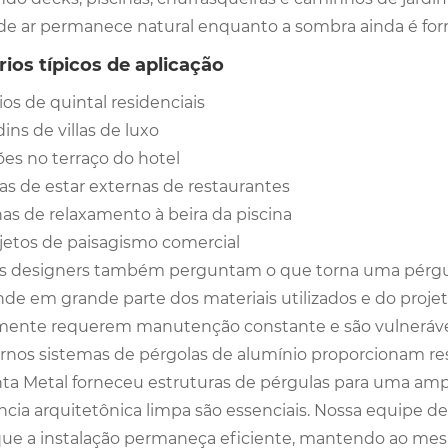
 de ar permanece natural enquanto a sombra ainda é for
ios típicos de aplicação
ios de quintal residenciais
dins de villas de luxo
ões no terraço do hotel
as de estar externas de restaurantes
as de relaxamento à beira da piscina
jetos de paisagismo comercial
s designers também perguntam o que torna uma pérgula
de em grande parte dos materiais utilizados e do projeto
mente requerem manutenção constante e são vulneráveis 
nos sistemas de pérgolas de alumínio proporcionam resis
nta Metal forneceu estruturas de pérgulas para uma amp
ncia arquitetônica limpa são essenciais. Nossa equipe d
que a instalação permaneça eficiente, mantendo ao m