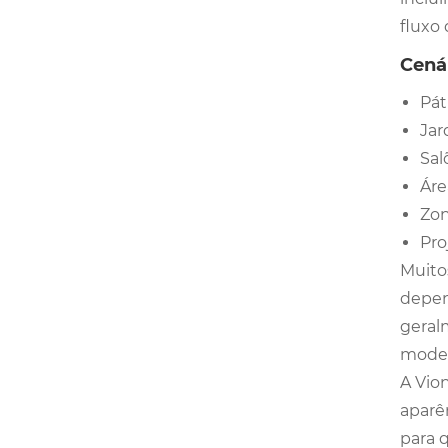
fluxo
Cenár
Pát
Jar
Sal
Áre
Zon
Pro
Muito
depen
geral
moder
A Vio
aparê
para 