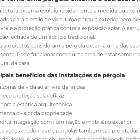
uitetura externa evoluiu rapidamente à medida que os 
tados para o estilo de vida. Uma pérgula exterior bem d
livre e a proteção prática contra a exposição solar. A estru
ão fechada de um edifício tradicional.
s arquitetos consideram a pérgula externa uma das estrut
mente. Pode funcionar como uma área de estar sombrea
ural da casa.
ipais benefícios das instalações de pérgola
a zonas de vida ao ar livre definidas
nece proteção solar eficaz
hora a estética arquitetônica
enta o valor da propriedade
orta integração com iluminação e mobiliário exterior
stalações modernas de pérgolas também são projetadas 
indo decks, piscinas, churrasqueiras e caminhos de jardi