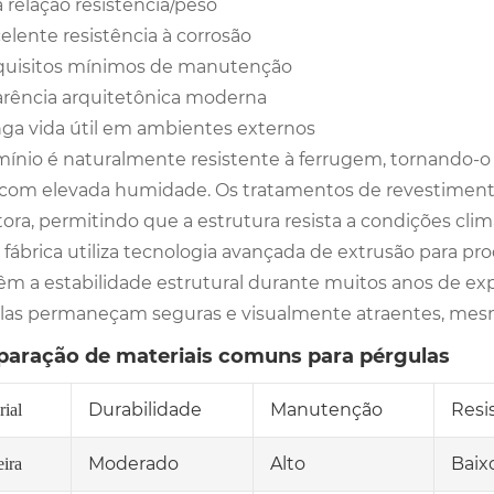
a relação resistência/peso
elente resistência à corrosão
uisitos mínimos de manutenção
rência arquitetônica moderna
ga vida útil em ambientes externos
mínio é naturalmente resistente à ferrugem, tornando-o
 com elevada humidade. Os tratamentos de revestimen
ora, permitindo que a estrutura resista a condições clim
 fábrica utiliza tecnologia avançada de extrusão para p
m a estabilidade estrutural durante muitos anos de expo
las permaneçam seguras e visualmente atraentes, mesm
aração de materiais comuns para pérgulas
Durabilidade
Manutenção
Resi
rial
Moderado
Alto
Baix
ira