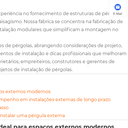
xperiência no fornecimento de estruturas de pérgulas
E-Mail
aisagismo. Nossa fábrica se concentra na fabricação de
 instalação modulares que simplificam a montagem no
es de pérgolas, abrangendo considerações de projeto,
mentos de instalação e dicas profissionais que melhoram
ietários, empreiteiros, construtores e gerentes de
etos de instalação de pérgolas.
aços externos modernos
empenho em instalações externas de longo prazo
asso
instalar uma pérgula externa
ideal para espaços externos modernos