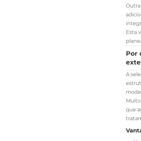
Outra
adicio
integr
Esta 
plane
Por 
exte
A sel
estru
moder
Muito
que a
trata
Vant