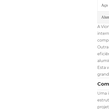
Aço
Alum
A Vio
inter
compo
Outra
efici
alumín
Esta 
grande
Como
Uma i
estru
projet