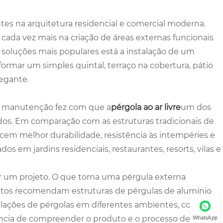
tes na arquitetura residencial e comercial moderna.
 cada vez mais na criação de áreas externas funcionais
 soluções mais populares está a instalação de um
mar um simples quintal, terraço na cobertura, pátio
legante.
ixa manutenção fez com que a
pérgola ao ar livre
um dos
os. Em comparação com as estruturas tradicionais de
cem melhor durabilidade, resistência às intempéries e
os em jardins residenciais, restaurantes, resorts, vilas e
r um projeto. O que torna uma pérgula externa
tetos recomendam estruturas de pérgulas de alumínio
alações de pérgolas em diferentes ambientes, como
tância de compreender o produto e o processo de
WhatsApp