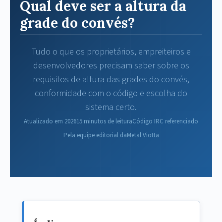
Qual deve ser a altura da
grade do convés?
Tudo o que os proprietários, empreiteiros e
desenvolvedores precisam saber sobre os
requisitos de altura das grades do convés,
conformidade com o código e escolha do
sistema certo.
Atualizado em 2026
15 minutos de leitura
Código IRC referenciado
Pela equipe editorial daMetal Viotta