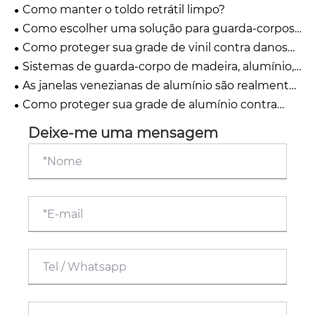
Como manter o toldo retrátil limpo?
Como escolher uma solução para guarda-corpos
de convés?
Como proteger sua grade de vinil contra danos
UV para durabilidade duradoura
Sistemas de guarda-corpo de madeira, alumínio,
cabo e vidro: qual guarda-corpo de convés é ideal
As janelas venezianas de alumínio são realmente
para você?
seguras e à prova d'água?
Como proteger sua grade de alumínio contra
arranhões?
Deixe-me uma mensagem