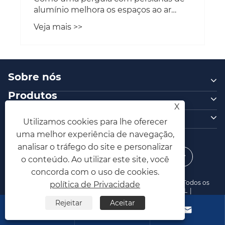
alumínio melhora os espaços ao ar
livre?
Veja mais >>
Sobre nós
Produtos
X
Contate-nos
Utilizamos cookies para lhe oferecer
SIGA-NOS
uma melhor experiência de navegação,
analisar o tráfego do site e personalizar
o conteúdo. Ao utilizar este site, você
concorda com o uso de cookies.
Direitos autorais © 2025 Zhejiang Vionta Metal Co., Ltd. Todos os
política de Privacidade
direitos reservados.
Links
|
Sitemap
|
RSS
|
XML
|
política de Privacidade
Rejeitar
Aceitar


