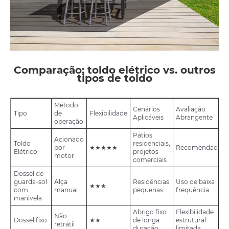
Comparação: toldo elétrico vs. outros
tipos de toldo
Método
Cenários
Avaliação
Tipo
de
Flexibilidade
Aplicáveis
Abrangente
operação
Pátios
Acionado
Toldo
residenciais,
por
★★★★★
Recomendado
Elétrico
projetos
motor
comerciais
Dossel de
guarda-sol
Alça
Residências
Uso de baixa
★★★
com
manual
pequenas
frequência
manivela
Abrigo fixo
Flexibilidade
Não
Dossel fixo
★★
de longa
estrutural
retrátil
duração
limitada