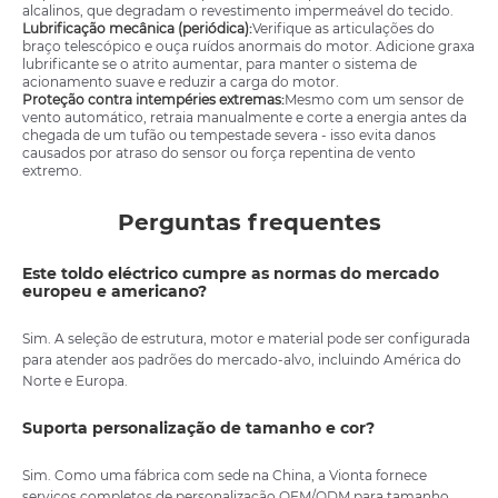
alcalinos, que degradam o revestimento impermeável do tecido.
Lubrificação mecânica (periódica):
Verifique as articulações do
braço telescópico e ouça ruídos anormais do motor. Adicione graxa
lubrificante se o atrito aumentar, para manter o sistema de
acionamento suave e reduzir a carga do motor.
Proteção contra intempéries extremas:
Mesmo com um sensor de
vento automático, retraia manualmente e corte a energia antes da
chegada de um tufão ou tempestade severa - isso evita danos
causados ​​por atraso do sensor ou força repentina de vento
extremo.
Perguntas frequentes
Este toldo eléctrico cumpre as normas do mercado
europeu e americano?
Sim. A seleção de estrutura, motor e material pode ser configurada
para atender aos padrões do mercado-alvo, incluindo América do
Norte e Europa.
Suporta personalização de tamanho e cor?
Sim. Como uma fábrica com sede na China, a Vionta fornece
serviços completos de personalização OEM/ODM para tamanho,