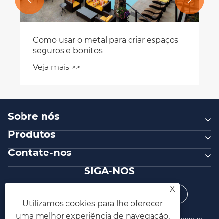
Como usar o metal para criar espaços
seguros e bonitos
Veja mais >>
Sobre nós
Produtos
Contate-nos
SIGA-NOS
X
Utilizamos cookies para lhe oferecer
uma melhor experiência de navegação,
Direitos autorais © 2025 Zhejiang Vionta Metal Co., Ltd. Todos os