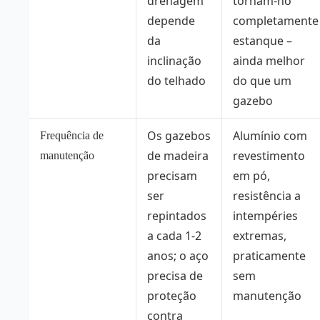
drenagem
tornam-no
depende
completamente
da
estanque –
inclinação
ainda melhor
do telhado
do que um
gazebo
Os gazebos
Alumínio com
Frequência de
de madeira
revestimento
manutenção
precisam
em pó,
ser
resistência a
repintados
intempéries
a cada 1-2
extremas,
anos; o aço
praticamente
precisa de
sem
proteção
manutenção
contra