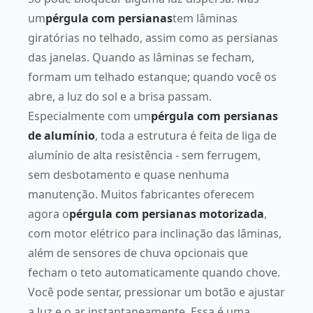
um
pérgula com persianas
tem lâminas
giratórias no telhado, assim como as persianas
das janelas. Quando as lâminas se fecham,
formam um telhado estanque; quando você os
abre, a luz do sol e a brisa passam.
Especialmente com um
pérgula com persianas
de alumínio
, toda a estrutura é feita de liga de
alumínio de alta resistência - sem ferrugem,
sem desbotamento e quase nenhuma
manutenção. Muitos fabricantes oferecem
agora o
pérgula com persianas motorizada
,
com motor elétrico para inclinação das lâminas,
além de sensores de chuva opcionais que
fecham o teto automaticamente quando chove.
Você pode sentar, pressionar um botão e ajustar
a luz e o ar instantaneamente. Essa é uma