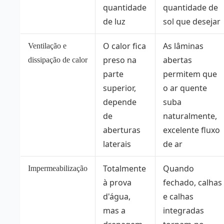
quantidade
quantidade de
de luz
sol que desejar
O calor fica
As lâminas
Ventilação e
preso na
abertas
dissipação de calor
parte
permitem que
superior,
o ar quente
depende
suba
de
naturalmente,
aberturas
excelente fluxo
laterais
de ar
Totalmente
Quando
Impermeabilização
à prova
fechado, calhas
d'água,
e calhas
mas a
integradas