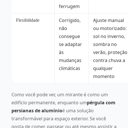
ferrugem
Corrigido,
Ajuste manual
Flexibilidade
não
ou motorizado:
consegue
sol no inverno,
se adaptar
sombra no
às
verão, proteção
mudanças
contra chuva a
climáticas
qualquer
momento
Como você pode ver, um mirante é como um
edifício permanente, enquanto um
pérgula com
persianas de alumínio
é uma solução
transformável para espaço exterior. Se você
gosta de comer, passear ou até mesmo assistir a